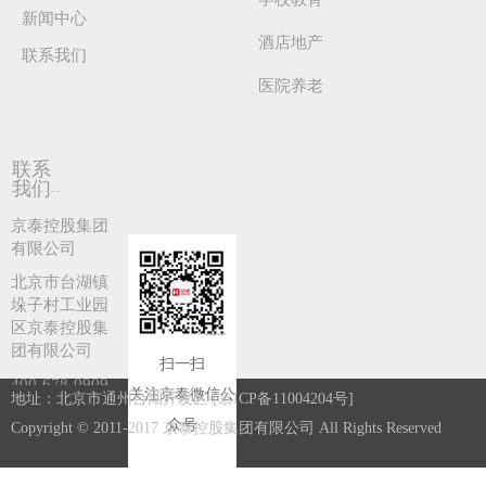
新闻中心
酒店地产
联系我们
医院养老
联系
我们
京泰控股集团
有限公司
北京市台湖镇
垛子村工业园
区京泰控股集
团有限公司
扫一扫
400-678-0909
关注京泰微信公
地址：北京市通州台湖开发区
[京ICP备11004204号]
970956008@qq.com
众号
Copyright © 2011-2017 京泰控股集团有限公司 All Rights Reserved