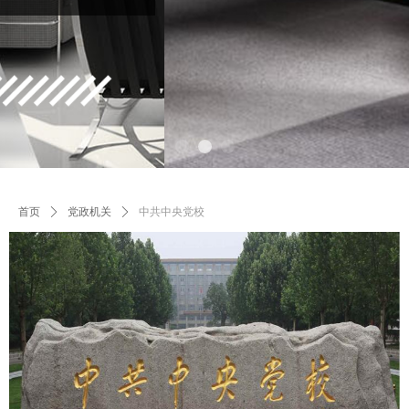
首页
ꄲ
党政机关
ꄲ
中共中央党校