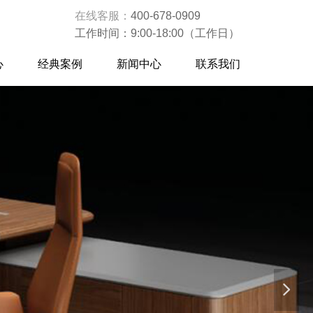
在线客服：
400-678-0909
工作时间：9:00-18:00（工作日）
心
经典案例
新闻中心
联系我们
넲