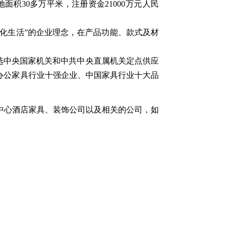
积30多万平米，注册资金21000万元人民
化生活”的企业理念，在产品功能、款式及材
中央国家机关和中共中央直属机关定点供应
办公家具行业十强企业、中国家具行业十大品
中心酒店家具、装饰公司以及相关的公司，如