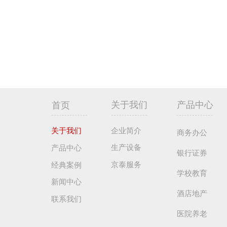
关于我们
产品中心
首页
关于我们
企业简介
商务办公
生产设备
产品中心
银行证券
京泰服务
经典案例
学校教育
新闻中心
酒店地产
联系我们
医院养老