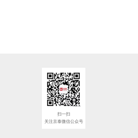
扫一扫
关注京泰微信公众号