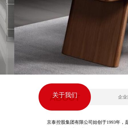
关于我们
ABOUT
企业
US
企业
京泰控股集团有限公司始创于1993年